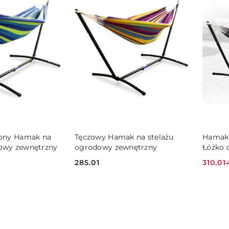
 KOSZYKA
DO KOSZYKA
lony Hamak na
Tęczowy Hamak na stelażu
Hamak
dowy zewnętrzny
ogrodowy zewnętrzny
Łóżko 
285.01
310.01
Cena:
Cena
Cena
promo
przed
promoc