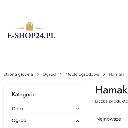
Przejdź do treści głównej
Przejdź do wyszukiwarki
Przejdź do moje konto
Przejdź do menu głównego
Przejdź do stopki
Strona główna
Ogród
Meble ogrodowe
Hamaki i
Hamaki
Kategorie
Liczba produkt
Dom
Zastosowano
Sortuj
Ogród
według
sortowanie: