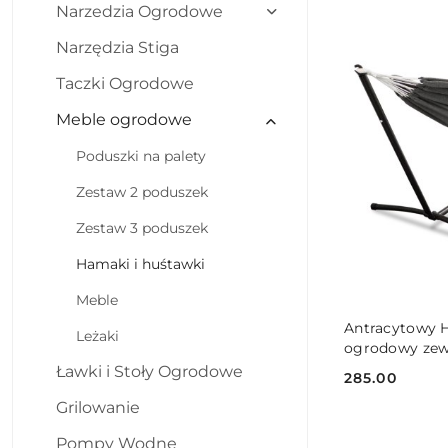
Narzedzia Ogrodowe
Najnowsze.
Narzędzia Stiga
Taczki Ogrodowe
Meble ogrodowe
Poduszki na palety
Zestaw 2 poduszek
Zestaw 3 poduszek
Hamaki i huśtawki
Meble
DO
Antracytowy 
Leżaki
ogrodowy zew
Ławki i Stoły Ogrodowe
285.00
Cena:
Grilowanie
Pompy Wodne