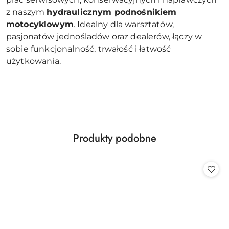
z naszym
hydraulicznym podnośnikiem
motocyklowym
. Idealny dla warsztatów,
pasjonatów jednośladów oraz dealerów, łączy w
sobie funkcjonalność, trwałość i łatwość
użytkowania.
Produkty
Produkty podobne
Pomiń karuzelę produktów
o
statusie: