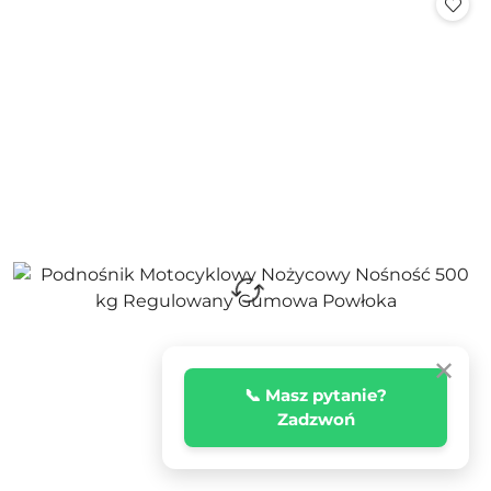
✕
📞 Masz pytanie?
Zadzwoń