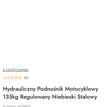
NAZWA
E-HURTOWNIA
PRODUCENTA:
(0)
Hydrauliczny Podnośnik Motocyklowy
135kg Regulowany Niebieski Stalowy
Symbol:
HD19011