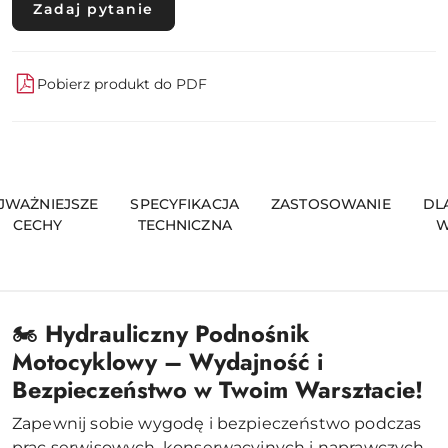
Zadaj pytanie
Pobierz produkt do PDF
JWAŻNIEJSZE
SPECYFIKACJA
ZASTOSOWANIE
DL
CECHY
TECHNICZNA
W
🏍️
Hydrauliczny Podnośnik
Motocyklowy – Wydajność i
Bezpieczeństwo w Twoim Warsztacie!
Zapewnij sobie wygodę i bezpieczeństwo podczas
prac serwisowych, konserwacyjnych i naprawczych