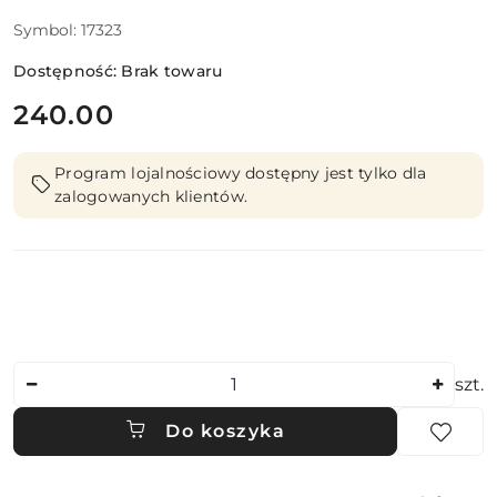
Symbol:
17323
Dostępność:
Brak towaru
cena:
240.00
Program lojalnościowy dostępny jest tylko dla
zalogowanych klientów.
Ilość
szt.
Do koszyka