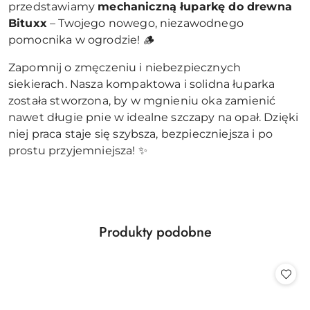
przedstawiamy
mechaniczną łuparkę do drewna
Bituxx
– Twojego nowego, niezawodnego
pomocnika w ogrodzie! 🪵
Zapomnij o zmęczeniu i niebezpiecznych
siekierach. Nasza kompaktowa i solidna łuparka
została stworzona, by w mgnieniu oka zamienić
nawet długie pnie w idealne szczapy na opał. Dzięki
niej praca staje się szybsza, bezpieczniejsza i po
prostu przyjemniejsza! ✨
Produkty
Produkty podobne
Pomiń karuzelę produktów
o
statusie: