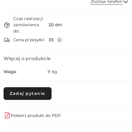
Zostaw telefon
Dostępność
Czas realizacji
i
zamówienia
20 dni
dostawa
Wyślij
do:
Cena przesyłki:
35
Więcej o produkcie
Waga:
9 kg
Zadaj pytanie
Pobierz produkt do PDF