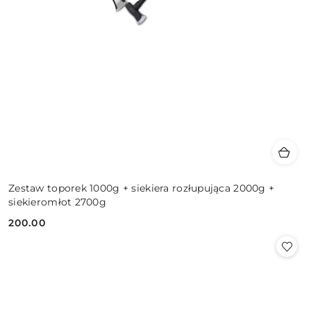
Zestaw toporek 1000g + siekiera rozłupująca 2000g +
siekieromłot 2700g
200.00
Cena: