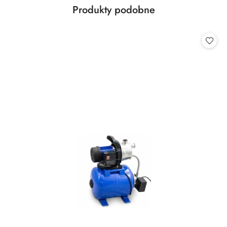
Produkty
Produkty podobne
Pomiń karuzelę produktów
o
statusie: