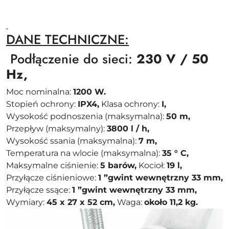
DANE TECHNICZNE:
Podłączenie do sieci:
230 V / 50
Hz,
Moc nominalna:
1200 W.
Stopień ochrony:
IPX4,
Klasa ochrony:
I,
Wysokość podnoszenia (maksymalna):
50 m,
Przepływ (maksymalny):
3800 l / h,
Wysokość ssania (maksymalna):
7 m,
Temperatura na wlocie (maksymalna):
35 ° C,
Maksymalne ciśnienie:
5 barów,
Kocioł:
19 l,
Przyłącze ciśnieniowe:
1 ”gwint wewnętrzny 33 mm,
Przyłącze ssące:
1 ”gwint wewnętrzny 33 mm,
Wymiary:
45 x 27 x 52 cm,
Waga:
około 11,2 kg.