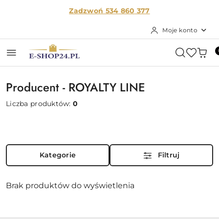
Przejdź do treści głównej
Przejdź do wyszukiwarki
Przejdź do moje konto
Przejdź do menu głównego
Przejdź do stopki
Zadzwoń 534 860
377
Moje konto
Producent - ROYALTY LINE
Liczba produktów:
0
Kategorie
Filtruj
Brak produktów do wyświetlenia